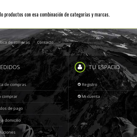
do productos con esa combinación de categorías y marcas.
ítica de compras
Contacto
EDIDOS
TU ESPACIO
ica de compras
Registro
 comprar
Mi cuenta
dos de pago
 a domicilio
luciones