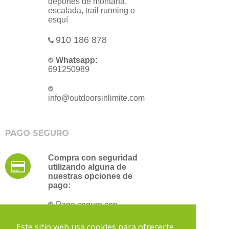
deportes de montaña,
escalada, trail running o
esquí
910 186 878
Whatsapp:
691250989
info@outdoorsinlimite.com
PAGO SEGURO
Compra con seguridad
utilizando alguna de
nuestras opciones de
pago:
Pago seguro con
tarjeta de crédito
Transferencia bancaria
Este sitio web usa cookies para ofrecerte