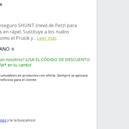
0€
oseguro SHUNT (new) de Petzl para
 en rápel. Sustituye a los nudos
mo el Prusik y...
Leer más
RANO 🔆
con nosotros? ¡USA EL CÓDIGO DE DESCUENTO:
* en tu carrito!
cumulables en productos con oferta. Siempre se aplicará
eficioso para el cliente.
anos
y te la buscamos!