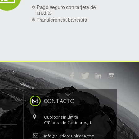
Pago seguro con tarjeta de
crédito
Transferencia bancaria
CONTACTO
Outdoor sin Límite
C/Ribera de Curtidores, 1
info@outdoorsinlimite.com