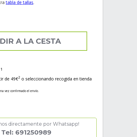
tra
tabla de tallas
.
DIR A LA CESTA
1
s
2
tir de 49€
o seleccionando recogida en tienda
una vez confirmado el envío.
nos directamente por Whatsapp!
Tel: 691250989