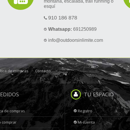
montaña, escalada, trail running o
esquí
910 186 878
Whatsapp:
691250989
info@outdoorsinlimite.com
ítica de compras
Contacto
EDIDOS
TU ESPACIO
ica de compras
Registro
 comprar
Mi cuenta