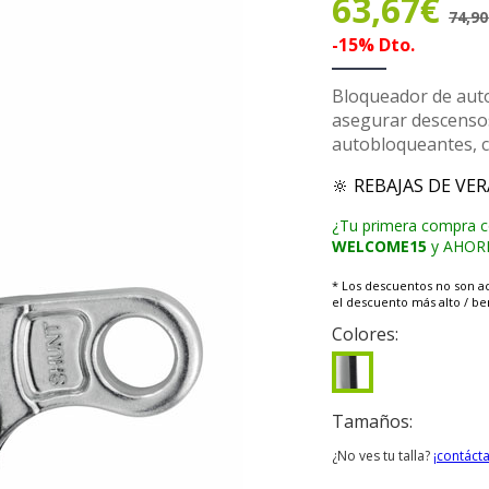
63,67€
74,9
-15% Dto.
Bloqueador de aut
asegurar descensos
autobloqueantes, co
🔆 REBAJAS DE VE
¿Tu primera compra 
WELCOME15
y AHORRA
* Los descuentos no son a
el descuento más alto / ben
Colores:
Tamaños:
¿No ves tu talla?
¡contáct