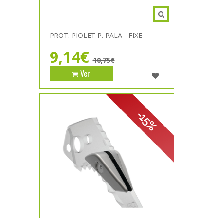
PROT. PIOLET P. PALA - FIXE
9,14€
10,75€
Ver
-15%