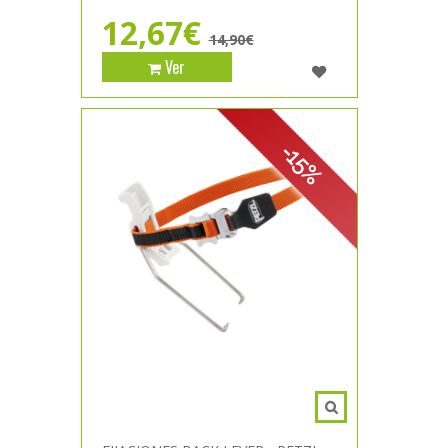
12,67€
14,90€
Ver
-15%