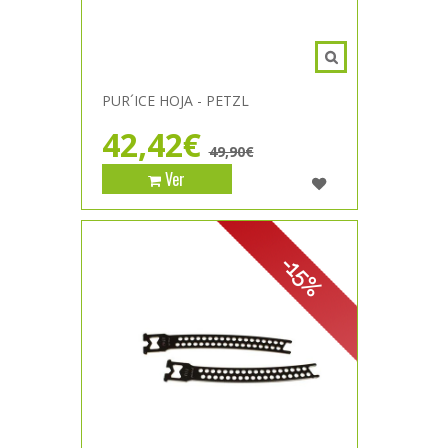
PUR´ICE HOJA - PETZL
42,42€
49,90€
Ver
-15%