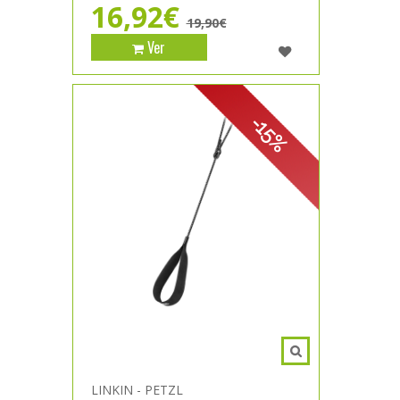
16,92€
19,90€
Ver
-15%
LINKIN - PETZL