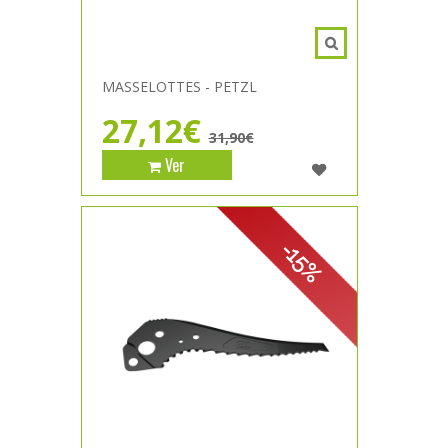
MASSELOTTES - PETZL
27,12€
31,90€
Ver
-15%