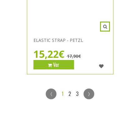
ELASTIC STRAP - PETZL
15,22€
17,90€
Ver
1
2
3