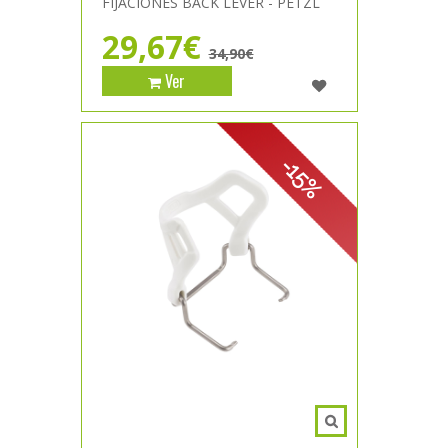
FIJACIONES BACK LEVER - PETZL
29,67€
34,90€
Ver
-15%