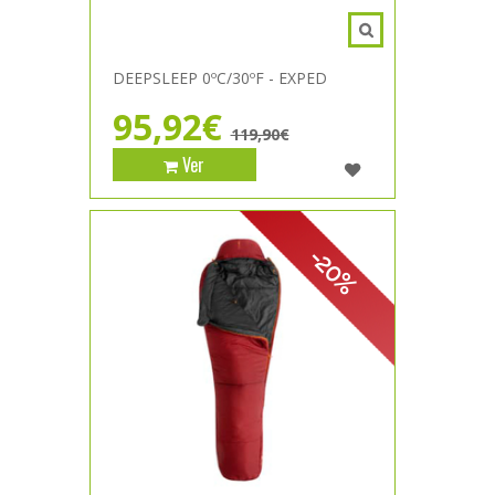
DEEPSLEEP 0ºC/30ºF - EXPED
95,92€
119,90€
Ver
-20%