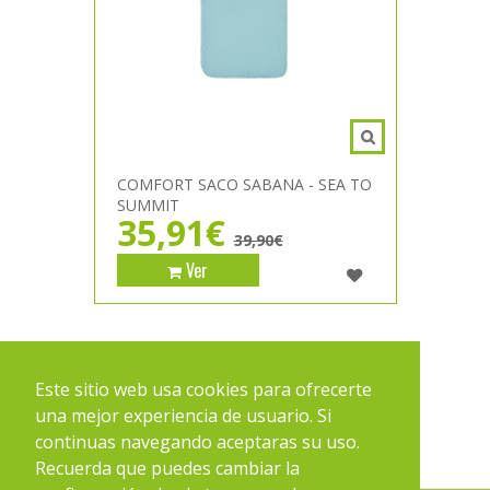
COMFORT SACO SABANA - SEA TO
SUMMIT
35,91€
39,90€
Ver
1
2
3
4
Este sitio web usa cookies para ofrecerte
una mejor experiencia de usuario. Si
continuas navegando aceptaras su uso.
Recuerda que puedes cambiar la