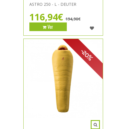
ASTRO 250 - L - DEUTER
116,94€
194,90€
Ver
-20%