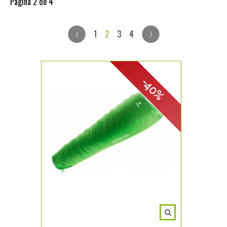
Página 2 de 4
1
2
3
4
-40%