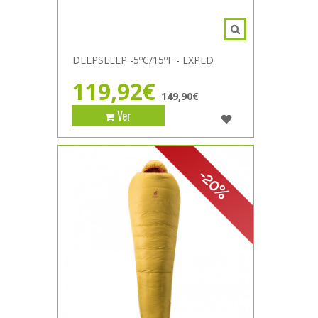
DEEPSLEEP -5ºC/15ºF - EXPED
119,92€
149,90€
Ver
-20%