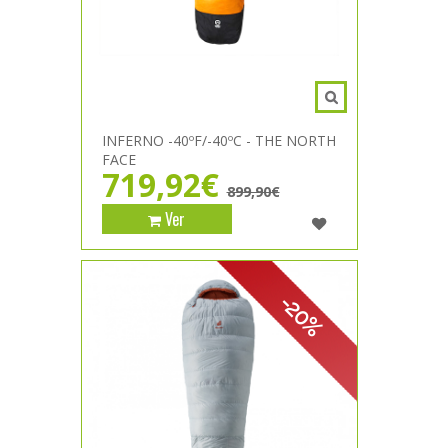
INFERNO -40ºF/-40ºC - THE NORTH
FACE
719,92€
899,90€
Ver
-20%