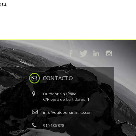
 tu
CONTACTO
Outdoor sin Límite
C/Ribera de Curtidores, 1
info@outdoorsinlimite.com
910 186 878