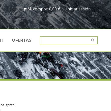
Mi compra:
0,00 €
Iniciar sesión
T!
OFERTAS
mos gente
e