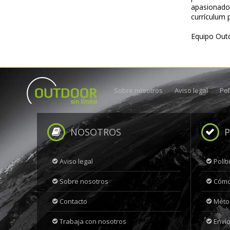
apasionado
currículum 
Equipo Outd
Sobre nosotros
Aviso legal
Pol
NOSOTROS
P
Aviso legal
Polít
Sobre nosotros
Cómo
Contacto
Méto
Trabaja con nosotros
Envío