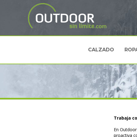
CALZADO
ROP
Trabaja c
En Outdoors
proactiva c