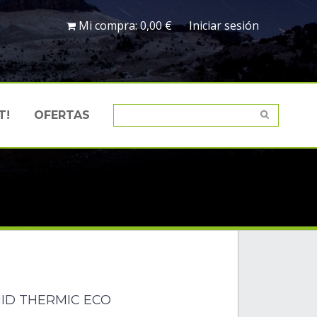
Mi compra:
0,00 €
Iniciar sesión
T!
OFERTAS
MID THERMIC ECO