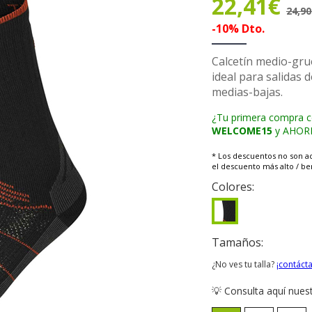
22,41€
24,9
-10% Dto.
Calcetín medio-gr
ideal para salidas 
medias-bajas.
¿Tu primera compra 
WELCOME15
y AHORRA
* Los descuentos no son a
el descuento más alto / ben
Colores:
Tamaños:
¿No ves tu talla?
¡contáct
💡 Consulta aquí nues