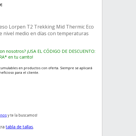
0€
ueso Lorpen T2 Trekking Mid Thermic Eco
de nivel medio en días con temperaturas
con nosotros? ¡USA EL CÓDIGO DE DESCUENTO:
* en tu carrito!
cumulables en productos con oferta. Siempre se aplicará
eficioso para el cliente.
anos
y te la buscamos!
tra
tabla de tallas
.