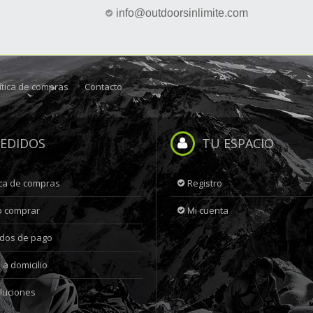
info@outdoorsinlimite.com
ítica de compras
Contacto
EDIDOS
TU ESPACIO
ica de compras
Registro
 comprar
Mi cuenta
dos de pago
 a domicilio
luciones