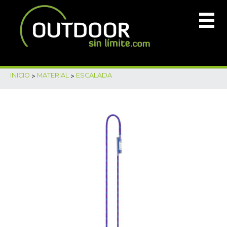
INICIO
>
MATERIAL
>
ESCALADA