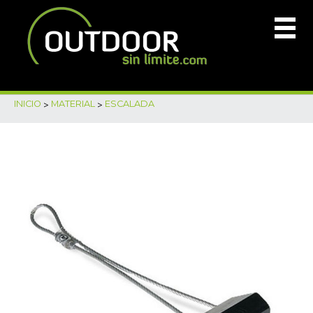
INICIO
>
MATERIAL
>
ESCALADA