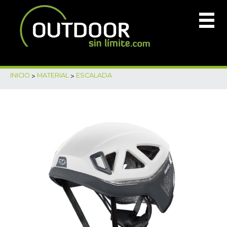
INICIO
>
MATERIAL
>
ESCALADA