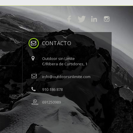
CONTACTO
Outdoor sin Límite
C/Ribera de Curtidores, 1
info@outdoorsinlimite.com
910 186 878
691250989