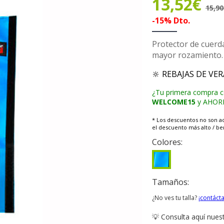
13,52€
15,9
-15% Dto.
Protector de cuerd
mayor rozamiento.
🔆 REBAJAS DE VE
¿Tu primera compra 
WELCOME15
y AHORRA
* Los descuentos no son a
el descuento más alto / ben
Colores:
Tamaños:
¿No ves tu talla?
¡contáct
💡 Consulta aquí nues