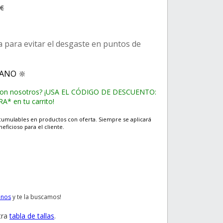
0€
a para evitar el desgaste en puntos de
RANO 🔆
con nosotros? ¡USA EL CÓDIGO DE DESCUENTO:
* en tu carrito!
cumulables en productos con oferta. Siempre se aplicará
eficioso para el cliente.
anos
y te la buscamos!
tra
tabla de tallas
.