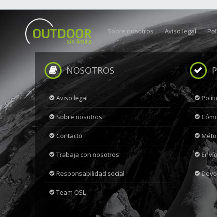
Sobre nosotros
Aviso legal
Pol
NOSOTROS
P
Aviso legal
Polít
Sobre nosotros
Cómo
Contacto
Méto
Trabaja con nosotros
Envío
Responsabilidad social
Devo
Team OSL