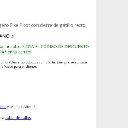
ro Fixe Picot con cierre de gatillo recto.
RANO 🔆
con nosotros? ¡USA EL CÓDIGO DE DESCUENTO:
* en tu carrito!
cumulables en productos con oferta. Siempre se aplicará
eficioso para el cliente.
anos
y te la buscamos!
tra
tabla de tallas
.