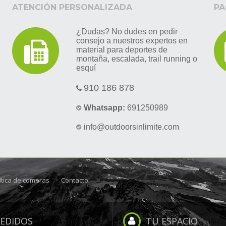
ATENCIÓN PERSONALIZADA
PA
¿Dudas? No dudes en pedir
consejo a nuestros expertos en
material para deportes de
montaña, escalada, trail running o
esquí
910 186 878
Whatsapp:
691250989
info@outdoorsinlimite.com
ítica de compras
Contacto
EDIDOS
TU ESPACIO