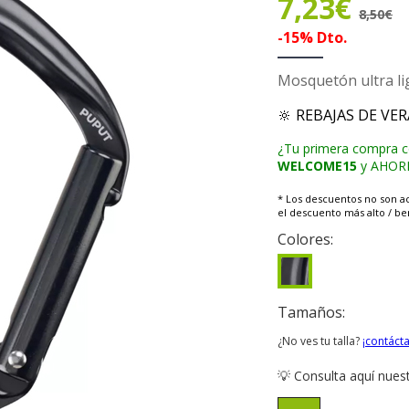
7,23€
8,50€
-15% Dto.
Mosquetón ultra lige
🔆 REBAJAS DE VE
¿Tu primera compra 
WELCOME15
y AHORRA
* Los descuentos no son a
el descuento más alto / ben
Colores:
Tamaños:
¿No ves tu talla?
¡contáct
💡 Consulta aquí nues