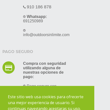
910 186 878
Whatsapp:
691250989
info@outdoorsinlimite.com
PAGO SEGURO
Compra con seguridad
utilizando alguna de
nuestras opciones de
pago:
Pago seguro con
tarjeta de crédito
Este sitio web usa cookies para ofrecerte
Transferencia bancaria
una mejor experiencia de usuario. Si
continuas navegando aceptaras su uso.