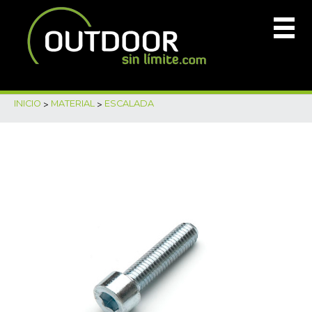
INICIO
>
MATERIAL
>
ESCALADA