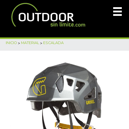
INICIO
>
MATERIAL
>
ESCALADA