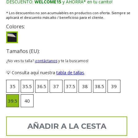
DESCUENTO:
WELCOME15
y AHORRA* en tu carrito!
* Los descuentos no son acumulables en productos con oferta. Siempre se
aplicará el descuento más alto / beneficioso para el cliente.
Colores:
Tamaños (EU):
¿No ves tu talla?
¡contáctanos
y te la buscamos!
💡 Consulta aquí nuestra
tabla de tallas
.
35
35.5
36.5
37
37.5
38
38.5
39
39.5
40
AÑADIR A LA CESTA