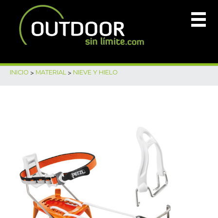
INICIO
>
MATERIAL
>
NIEVE Y HIELO