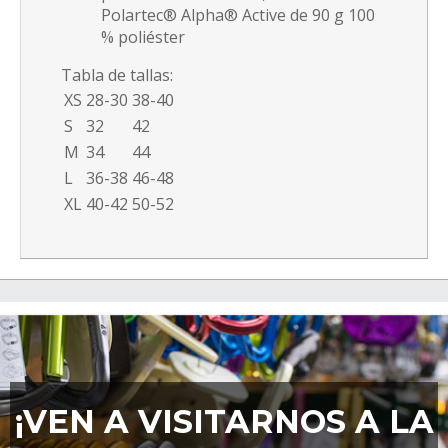
Polartec® Alpha® Active de 90 g 100
% poliéster
Tabla de tallas:
XS
28-30
38-40
S
32
42
M
34
44
L
36-38
46-48
XL
40-42
50-52
¡VEN A VISITARNOS A LA