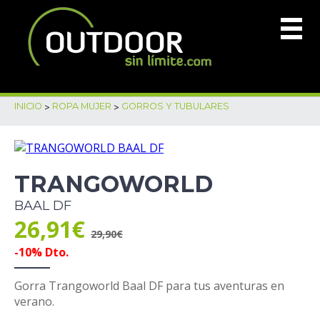
INICIO
>
ROPA MUJER
>
GORROS Y TUBULARES
TRANGOWORLD
BAAL DF
26,91€
29,90€
-10% Dto.
Gorra Trangoworld Baal DF para tus aventuras en
verano.