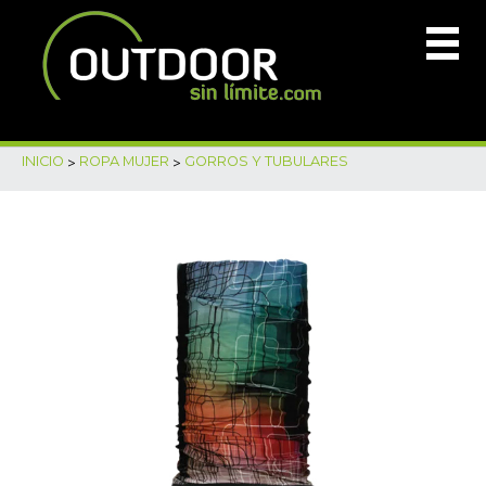
INICIO
>
ROPA MUJER
>
GORROS Y TUBULARES