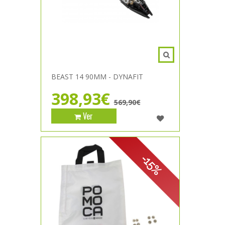
BEAST 14 90MM - DYNAFIT
398,93€
569,90€
Ver
-15%