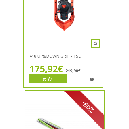
418 UP&DOWN GRIP - TSL
175,92€
219,90€
Ver
-50%