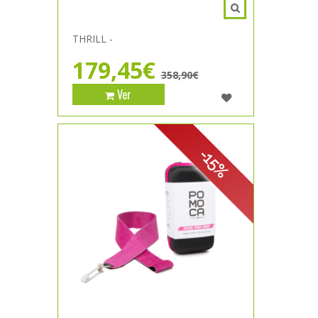
THRILL -
179,45€
358,90€
Ver
-15%