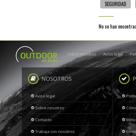
SEGURIDAD
No se han encontra
Sobre nosotros
Aviso legal
Pol
NOSOTROS
P
Aviso legal
Polít
Sobre nosotros
Cómo
Contacto
Méto
Trabaja con nosotros
Envío