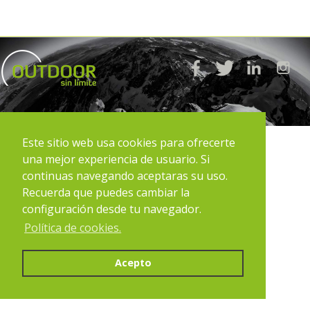
<
Este sitio web usa cookies para ofrecerte
una mejor experiencia de usuario. Si
continuas navegando aceptaras su uso.
Recuerda que puedes cambiar la
configuración desde tu navegador.
Política de cookies.
Acepto