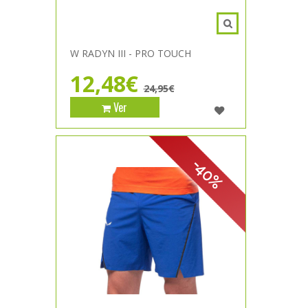
W RADYN III - PRO TOUCH
12,48€
24,95€
Ver
-40%