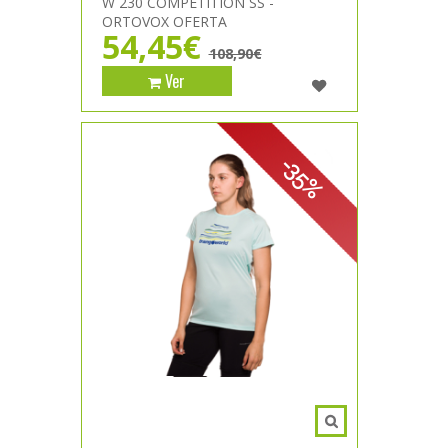
W 230 COMPETITION SS -
ORTOVOX OFERTA
54,45€
108,90€
Ver
-35%