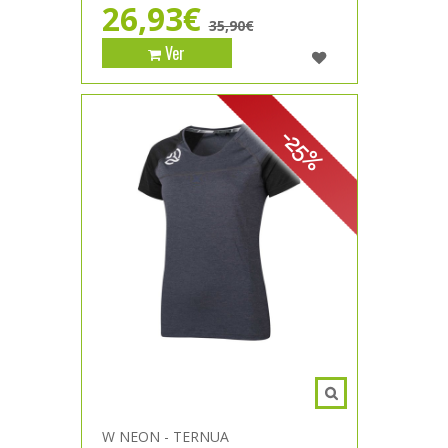
26,93€
35,90€
Ver
-25%
W NEON - TERNUA