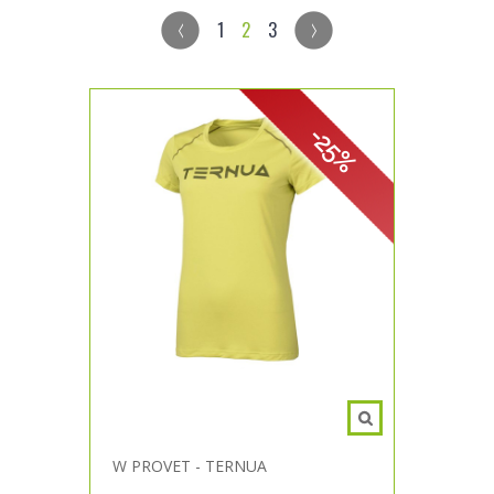
1
2
3
-25%
W PROVET - TERNUA