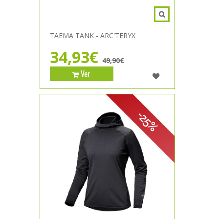
TAEMA TANK - ARC'TERYX
34,93€
49,90€
Ver
-25%