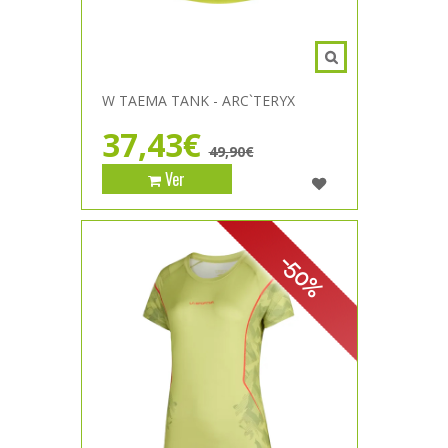
W TAEMA TANK - ARC`TERYX
37,43€
49,90€
Ver
-50%