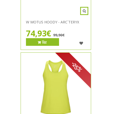
W MOTUS HOODY - ARC`TERYX
74,93€
99,90€
Ver
-25%