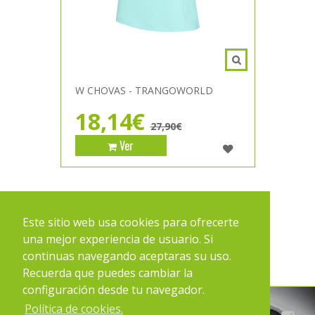
W CHOVAS - TRANGOWORLD
18,14€
27,90€
Ver
1
2
3
Este sitio web usa cookies para ofrecerte
una mejor experiencia de usuario. Si
continuas navegando aceptaras su uso.
Recuerda que puedes cambiar la
configuración desde tu navegador.
Política de cookies.