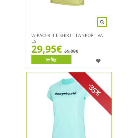
W PACER II T-SHIRT - LA SPORTIVA
LS
29,95€
59,90€
Ver
-35%