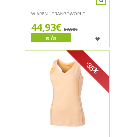
W AREN - TRANGOWORLD
44,93€
59,90€
Ver
-35%