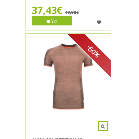
37,43€
49,90€
Ver
-50%