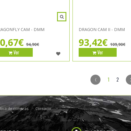
AGONFLY CAM - DMM
DRAGON CAM II - DMM
0,67€
93,42€
94,90€
109,90€
Ver
Ver
1
2
ítica de compras
Contacto