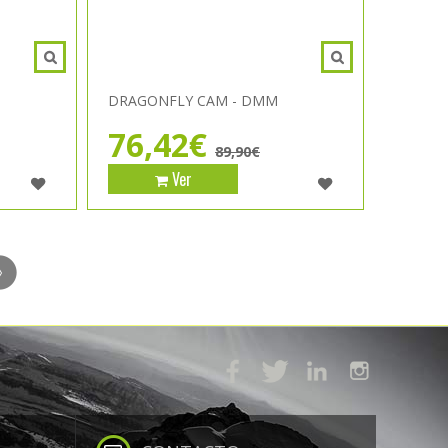
DRAGONFLY CAM - DMM
76,42€
89,90€
Ver