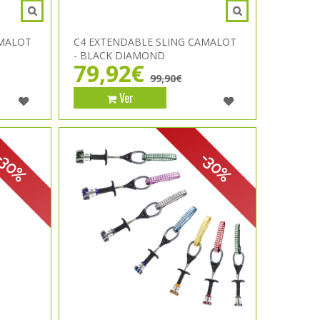
AMALOT
C4 EXTENDABLE SLING CAMALOT
- BLACK DIAMOND
79,92€
99,90€
Ver
-30%
-30%