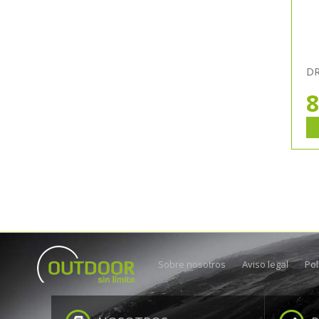
DR
8
Sobre nosotros
Aviso legal
Pol