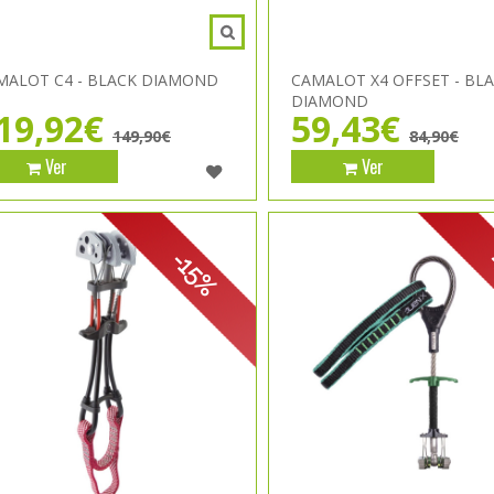
MALOT C4 - BLACK DIAMOND
CAMALOT X4 OFFSET - BL
DIAMOND
19,92€
59,43€
149,90€
84,90€
Ver
Ver
-15%