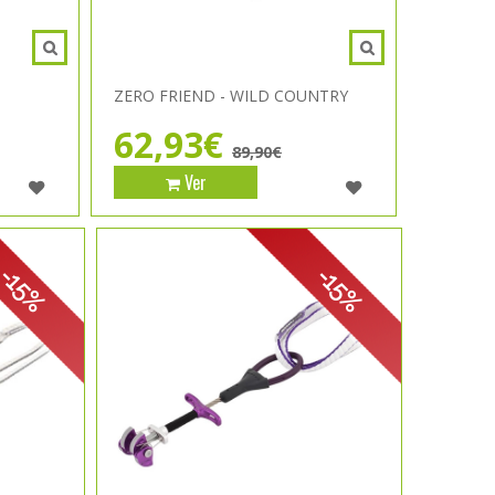
ZERO FRIEND - WILD COUNTRY
62,93€
89,90€
Ver
-15%
-15%