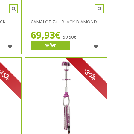
ACK
CAMALOT Z4 - BLACK DIAMOND
69,93€
99,90€
Ver
-30%
-15%