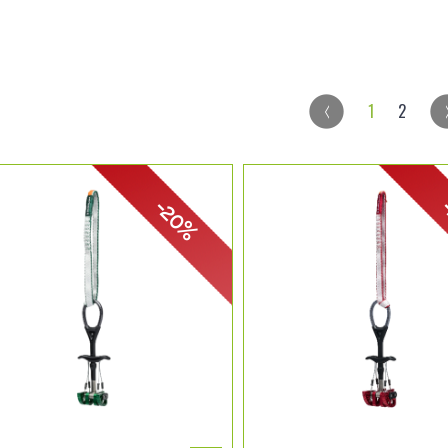
1
2
-20%