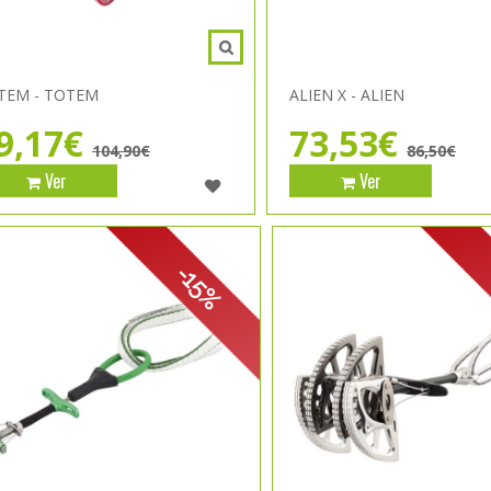
TEM - TOTEM
ALIEN X - ALIEN
9,17€
73,53€
104,90€
86,50€
Ver
Ver
-15%