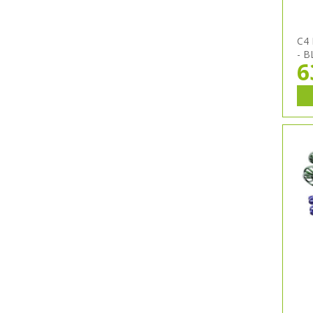
C4
- 
6