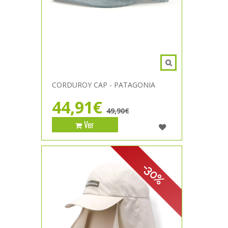
CORDUROY CAP - PATAGONIA
44,91€
49,90€
Ver
-30%