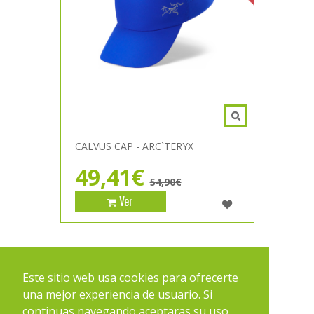
CALVUS CAP - ARC`TERYX
49,41€
54,90€
Ver
1
2
Este sitio web usa cookies para ofrecerte
una mejor experiencia de usuario. Si
continuas navegando aceptaras su uso.