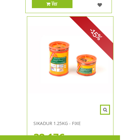
Ver
-15%
SIKADUR 1.25KG - FIXE
38,17€
44,90€